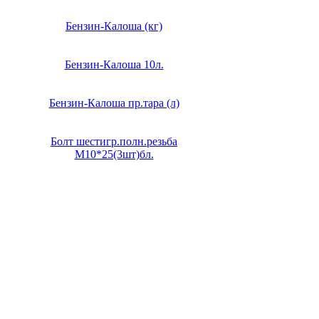
Бензин-Калоша (кг)
Бензин-Калоша 10л.
Бензин-Калоша пр.тара (л)
Болт шестигр.полн.резьба
М10*25(3шт)бл.
1
2
3
4
5
6
...
52
след >>
Главная страница
Зарегистрироваться
Корзина
Вход с паролем
Прайс-лист
Обратная связь