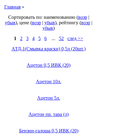
Главная
»
Сортировать по: наименованию (
возр
|
убыв
), цене (
возр
|
убыв
), рейтингу (
возр
|
убыв
)
1
2
3
4
5
6
...
52
след >>
АТД-1(Смывка краски) 0,5л (20шт.)
Ацетон 0,5 ИВК (20)
Ацетон 10л.
Ацетон 5л.
Ацетон пр. тара (л)
Бензин-галоша 0,5 ИВК (20)