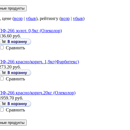
, цене (
возр
|
убыв
), рейтингу (
возр
|
убыв
)
ПФ-266 золот. 0,9кг (Олеколор)
136.60 руб.
Сравнить
ПФ-266 красно/корич. 1,9кг(Фарбитекс)
273.20 руб.
Сравнить
ПФ-266 красно/корич.20кг (Олеколор)
1959.70 руб.
Сравнить