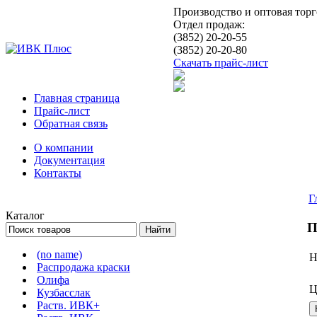
Производство и оптовая тор
Отдел продаж:
(3852) 20-20-55
(3852) 20-20-80
Скачать прайс-лист
Главная страница
Прайс-лист
Обратная связь
О компании
Документация
Контакты
Г
Каталог
П
(no name)
Н
Распродажа краски
Олифа
Ц
Кузбасслак
Раств. ИВК+