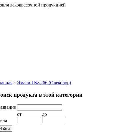
говля лакокрасочной продукцией
лавная
»
Эмали ПФ-266 (Олеколор)
оиск продукта в этой категории
азвание
от
до
ена