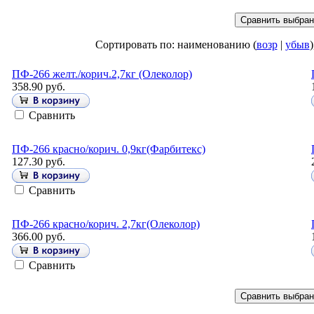
Сортировать по: наименованию (
возр
|
убыв
)
ПФ-266 желт./корич.2,7кг (Олеколор)
358.90 руб.
Сравнить
ПФ-266 красно/корич. 0,9кг(Фарбитекс)
127.30 руб.
Сравнить
ПФ-266 красно/корич. 2,7кг(Олеколор)
366.00 руб.
Сравнить