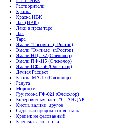
Раств. ИВК
Растворители
Краска
Краска ИВК
Лак (ИВК)
Лаки в пром.таре
Лак
Тара
Эмали "Расцвет" (г.Ростов)
Эмали "Эмпилс" (г.Ростов)
Эмали НЦ-132 (Олеколор)
Эмали ПФ-115 (Олеколор)
Эмали ПФ-266 (Олеколор)
Дачная Расцвет
Краска МА-15 (Олеколор)
Радуга
Морилки
Грунтовка ГФ-021 (Олеколор)
Колеровочная паста "СТАНДАРТ"
Кисти, валики, другое
Садово-огородный инвентарь
Крепеж не фасованный
Крепеж фасованный