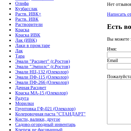
Олифа
Нет отзыво
Кузбасслак
Раств. ИВК+
Написать о
Раств. ИВК
Растворители
Есть в
Краска
Краска ИВК
Вы можете 
Лак (ИВК)
Лаки в пром.таре
Имя:
Лак
Тара
Email
Эмали "Расцвет" (г.Ростов)
Эмали "Эмпилс" (г.Ростов)
Эмали НЦ-132 (Олеколор)
Пожалуйста
Эмали ПФ-115 (Олеколор)
Эмали ПФ-266 (Олеколор)
Дачная Расцвет
Краска МА-15 (Олеколор)
Радуга
Морилки
Грунтовка ГФ-021 (Олеколор)
Колеровочная паста "СТАНДАРТ"
Кисти, валики, другое
Садово-огородный инвентарь
Крепеж не фасованный