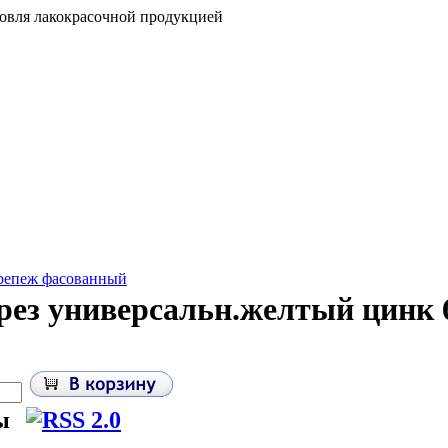
говля лакокрасочной продукцией
репеж фасованный
ез универсальн.желтый цинк 6
ы