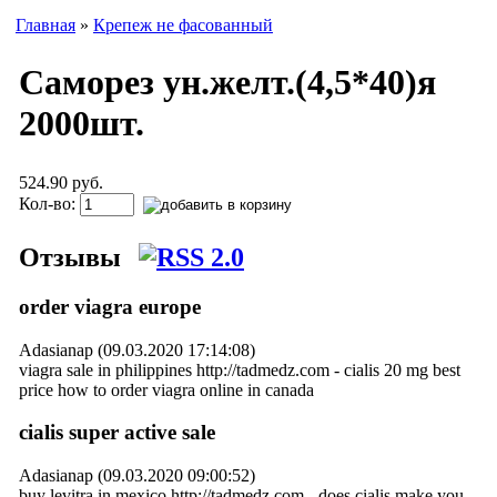
Главная
»
Крепеж не фасованный
Саморез ун.желт.(4,5*40)я
2000шт.
524.90 руб.
Кол-во:
Отзывы
order viagra europe
Adasianap (09.03.2020 17:14:08)
viagra sale in philippines http://tadmedz.com - cialis 20 mg best
price how to order viagra online in canada
cialis super active sale
Adasianap (09.03.2020 09:00:52)
buy levitra in mexico http://tadmedz.com - does cialis make you