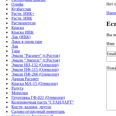
Нет 
Олифа
Кузбасслак
Напи
Раств. ИВК+
Раств. ИВК
Ес
Растворители
Краска
Краска ИВК
Вы м
Лак (ИВК)
Лаки в пром.таре
Имя:
Лак
Тара
Email
Эмали "Расцвет" (г.Ростов)
Эмали "Эмпилс" (г.Ростов)
Эмали НЦ-132 (Олеколор)
Пожа
Эмали ПФ-115 (Олеколор)
Эмали ПФ-266 (Олеколор)
Дачная Расцвет
Краска МА-15 (Олеколор)
Радуга
Морилки
Грунтовка ГФ-021 (Олеколор)
Колеровочная паста "СТАНДАРТ"
Кисти, валики, другое
Садово-огородный инвентарь