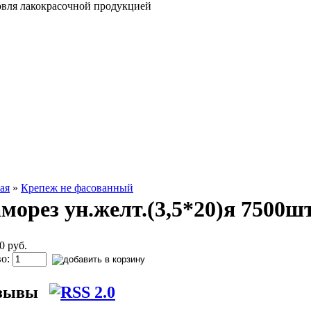
овля лакокрасочной продукцией
ая
»
Крепеж не фасованный
морез ун.желт.(3,5*20)я 7500шт
0 руб.
во:
зывы