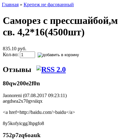
Главная
»
Крепеж не фасованный
Саморез с прессшайбой,м
св. 4,2*16(4500шт)
835.10 руб.
Кол-во:
Отзывы
80qw200e2f0n
Jaonoreni (07.08.2017 09:23:11)
aegdsea2x70gvsiiqx
<a href=http://baidu.com/>baidu</a>
8y5kofyicgg3hpgfo8
752p7zq6oauk