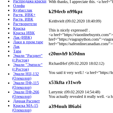
Распродажа краски
With thanks, I appreciate this. <a href
Олифа
Кузбасслак
k294rcb n99kpz
Раств. ИВК+
Раств. ИВК
Keithvielt (09.02.2020 18:40:09)
Растворители
Краска
This is nicely expressed! .
Краска ИВК
<a href="https://viaonlinebuyntx.com/"
Лак (ИВК)
href="https://viagrapython.com/">viagr
Лаки в пром.таре
href="https://safeonlinecanadian.com/"
Лак
Тара
c20mvh9 h59dnn
Эмали "Расцвет"
(г.Ростов)
RichardHef (09.02.2020 18:02:12)
Эмали "Эмпилс"
(г.Ростов)
You said it very well.! <a href="https:/
Эмали НЦ-132
(Олеколор)
x53kfta r31wrb
Эмали ПФ-115
(Олеколор)
Эмали ПФ-266
Larrymic (09.02.2020 14:54:48)
(Олеколор)
You actually revealed it really well. <
Дачная Расцвет
Краска МА-15
a394nuh l86abi
(Олеколор)