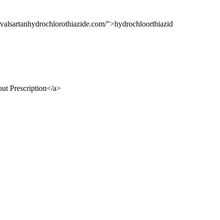
//valsartanhydrochlorothiazide.com/">hydrochloorthiazid
ut Prescription</a>