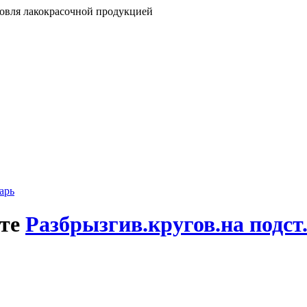
говля лакокрасочной продукцией
арь
кте
Разбрызгив.кругов.на подст