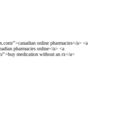
erx.com/">canadian online pharmacies</a> <a
anadian pharmacies online</a> <a
m/">buy medication without an rx</a>