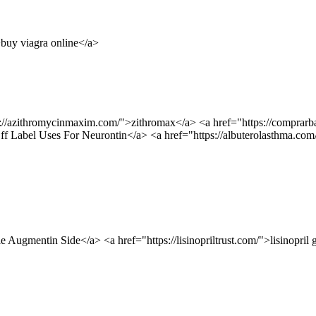
>buy viagra online</a>
tps://azithromycinmaxim.com/">zithromax</a> <a href="https://comprar
f Label Uses For Neurontin</a> <a href="https://albuterolasthma.com/"
 Augmentin Side</a> <a href="https://lisinopriltrust.com/">lisinopril 