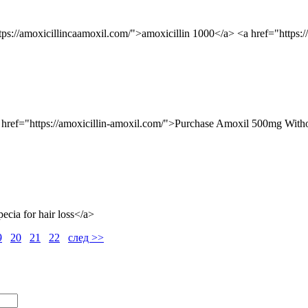
tps://amoxicillincaamoxil.com/">amoxicillin 1000</a> <a href="https:
a href="https://amoxicillin-amoxil.com/">Purchase Amoxil 500mg Witho
ecia for hair loss</a>
9
20
21
22
след >>