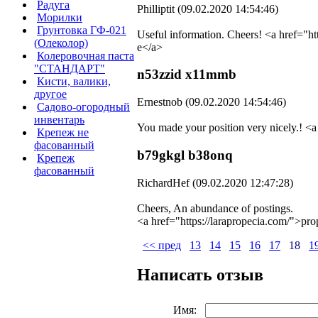
Радуга
Philliptit (09.02.2020 14:54:46)
Морилки
Грунтовка ГФ-021
Useful information. Cheers! <a href="ht
(Олеколор)
e</a>
Колеровочная паста
"СТАНДАРТ"
n53zzid x11mmb
Кисти, валики,
другое
Ernestnob (09.02.2020 14:54:46)
Садово-огородный
инвентарь
You made your position very nicely.! <
Крепеж не
фасованный
b79gkgl b38onq
Крепеж
фасованный
RichardHef (09.02.2020 12:47:28)
Cheers, An abundance of postings.
<a href="https://larapropecia.com/">prop
<< пред
13
14
15
16
17
18
1
Написать отзыв
Имя: