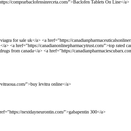
="https://comprarbaclofensinreceta.com/">Baclofen Tablets On Line</a>
>viagra for sale uk</a> <a href="https://canadianpharmaceuticalsonlin
a</a> <a href="https://canadianonlinepharmacytrust.com/">top rated c
>drugs from canada</a> <a href="https://canadianpharmaciescubarx.co
/levitraoua.com/">buy levitra online</a>
a href="https://nextdayneurontin.com/">gabapentin 300</a>