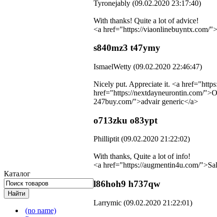
Tyronejably (09.02.2020 23:17:40)
With thanks! Quite a lot of advice!
<a href="https://viaonlinebuyntx.com/"
s840mz3 t47ymy
IsmaelWetty (09.02.2020 22:46:47)
Nicely put. Appreciate it. <a href="ht
href="https://nextdayneurontin.com/">Of
247buy.com/">advair generic</a>
o713zku o83ypt
Philliptit (09.02.2020 21:22:02)
With thanks, Quite a lot of info!
<a href="https://augmentin4u.com/">Sale
Каталог
l86hoh9 h737qw
Larrymic (09.02.2020 21:22:01)
(no name)