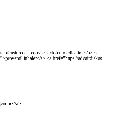
baclofensinreceta.com/">baclofen medication</a> <a
>proventil inhaler</a> <a href="https://advairdiskus-
generic</a>