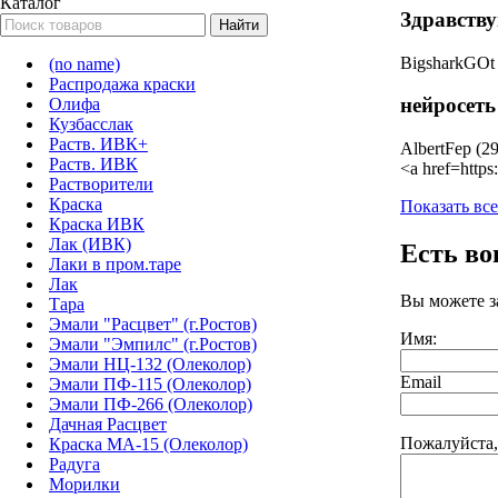
Каталог
Здравству
BigsharkGOt 
(no name)
Распродажа краски
нейросеть
Олифа
Кузбасслак
Раств. ИВК+
AlbertFep (2
Раств. ИВК
<a href=http
Растворители
Краска
Показать вс
Краска ИВК
Лак (ИВК)
Есть в
Лаки в пром.таре
Лак
Вы можете з
Тара
Эмали "Расцвет" (г.Ростов)
Имя:
Эмали "Эмпилс" (г.Ростов)
Эмали НЦ-132 (Олеколор)
Email
Эмали ПФ-115 (Олеколор)
Эмали ПФ-266 (Олеколор)
Дачная Расцвет
Пожалуйста,
Краска МА-15 (Олеколор)
Радуга
Морилки