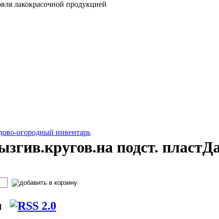
овля лакокрасочной продукцией
дово-огородный инвентарь
ызгив.кругов.на подст. пластД
ы