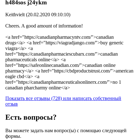
h484sos j24ykm
Keithvielt (20.02.2020 09:10:10)
Cheers. A good amount of information!
<a href="https://canadianpharmacyntv.com/">canadian
drugs</a> <a href="https://viagradjango.com/">buy generic
viagra</a> <a
href="https://canadianpharmaciescubarx.com/">canadian
pharmaceuticals online</a> <a
href="https://safeonlinecanadian.com/">canadian online
pharmacy</a> <a href="https://cbdproductstrust.com/">american
eagle cbd</a> <a
href="https://canadianpharmaceuticalsonlinerx.com/">no 1
canadian pharcharmy online</a>
Показать все отзывы (728) или написать собственный
отзыв
Есть вопросы?
Вы можете задать нам вопрос(ы) с помощью следующей
формы.