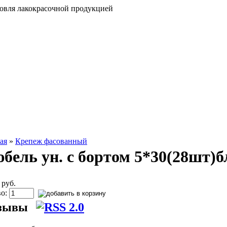
говля лакокрасочной продукцией
ая
»
Крепеж фасованный
бель ун. с бортом 5*30(28шт)б
 руб.
во:
зывы