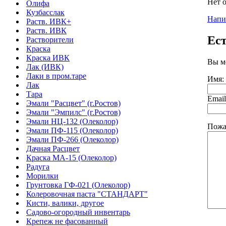
Нет 
Олифа
Кузбасслак
Напи
Раств. ИВК+
Раств. ИВК
Ес
Растворители
Краска
Краска ИВК
Вы м
Лак (ИВК)
Лаки в пром.таре
Имя:
Лак
Тара
Email
Эмали "Расцвет" (г.Ростов)
Эмали "Эмпилс" (г.Ростов)
Эмали НЦ-132 (Олеколор)
Пожа
Эмали ПФ-115 (Олеколор)
Эмали ПФ-266 (Олеколор)
Дачная Расцвет
Краска МА-15 (Олеколор)
Радуга
Морилки
Грунтовка ГФ-021 (Олеколор)
Колеровочная паста "СТАНДАРТ"
Кисти, валики, другое
Садово-огородный инвентарь
Крепеж не фасованный